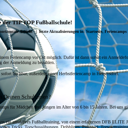
 der TIP TOP Fußballschule!
horizontale Ansicht
| letzte Aktualisierungen in: Startseite, Feriencamps
inem Feriencamp vor Ort möglich. Dafür ist dann sofort ein Anmeldefo
g der Anmeldung zu bezahlen.
b sofort buchbar, außerdem unser Herbstferiencamp in Heinersdorf.
in Deinen Schulferien?
ps für Mädchen und Jungen im Alter von 6 bis 15 Jahren. Bei uns gibt
en ein attraktives Fußballtraining, von einem erfahrenen DFB ELITE J
erten Tricks, Torschussübungen, Dribblings, Passspiel, Torwarttrainin