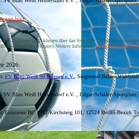
: SV Blau Weiß Heinersdorf e.V. , Edgar-Schäfer-Sportplatz,
ngen hier
r ALG II
(Bürgergeld) können über das Jobcenter Leistungen beantrage
lhabe, sportliche Teilhabe).
Weitere Infos unter:
www.berlin.de/sen/sozi
hr 2026:
in:
FV Blau-Weiß 90 Briesen e.V.
, Siegmund Balzer Waldstadi
: SV Blau Weiß Heinersdorf e.V. , Edgar-Schäfer-Sportplatz,
in: Grünauer BC 1917 Kirchsteig 101, 12524 Berlin-Bezirk 