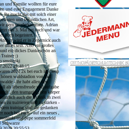
an und Familie wollten für eure
en und euer Engagement Danke
n. Ihr macht das mit solch einer
etenten und freundlichen Art,
wir gern wiederkommen. Adrian
jetzt das 3. Mal bei euch und war
er hoch begeistert.
ktober wird er in Zepernick auch
er dabei sein. Also ein großes
und ein dickes Dankeschön an
 Trainer :)
o smolinski
7.2022
21:48:15
waren 2021 2x bei euch im camp
chönen waldstadion von bad
enwalde - ihr habt allen den
ball als lebensfreude und aufgabe
ittelt , den teamgeist , den körper
natürlich auch die technik in zwei
en zu trainieren und zu stärken -
jedem training sind die gedanken
r noch bei euch - auf ein neues ,
smolinski und pepe sommerfeld
é Schwarze
9.2020
20:55:53