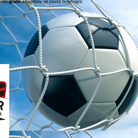
r die
gratis
Teilnahme an einem beliebigen