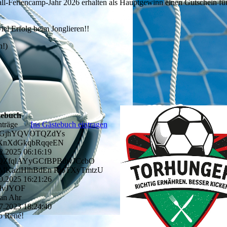
ball-Feriencamp-Jahr 2026 erhalten als Hauptgewinn
einen Gutschein fü
el Erfolg beim Jonglieren!!
h!)
tebuch
nträge
Ins Gästebuch eintragen
GjhYQVOTQZdYs
nXdGkqbRqqeEN
2.2025
06:16:19
QZfqlAYyGCfBPBdwJCcb­O
KaziHlhBdEn RjoTXyTmtzU
0.2025
16:21:26
MvJYOF
an Ahr
7.2023
18:24:40
o René!