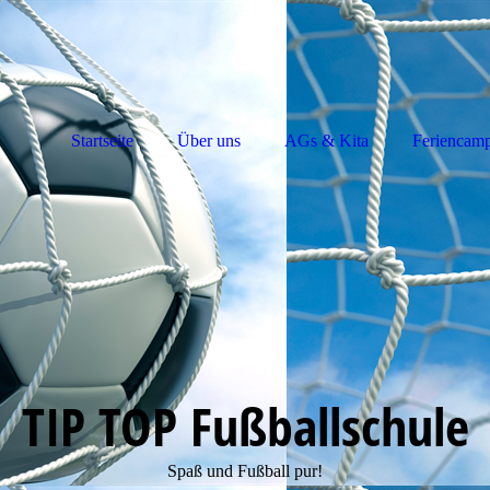
Startseite
Über uns
AGs & Kita
Feriencam
TIP TOP Fußballschule
Spaß und Fußball pur!