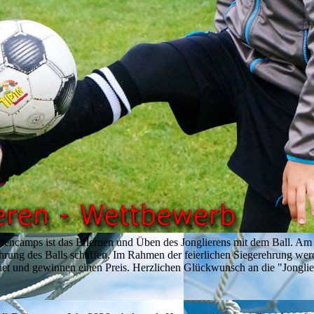
eriencamps ist das Erlernen und Üben des Jonglierens mit dem Ball. Am
hrung des Balls schaffen. Im Rahmen der feierlichen Siegerehrung wer
net und gewinnen einen Preis. Herzlichen Glückwunsch an die "Jongli