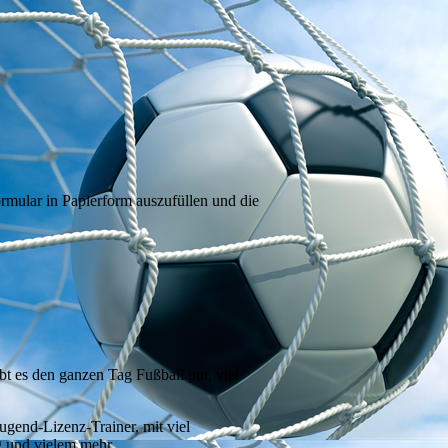
rmular in Papierform auszufüllen und die
 es den ganzen Tag Fußball pur, viel
ugend-Lizenz-Trainer, mit viel
g und vielem mehr...