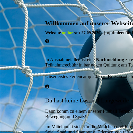
Willkommen auf unserer Webseite
Webseite
online
seit 27.09.2020 | optimiert für 
In Ausnahmefällen ist eine
Nachmeldung
zu e
Teilnahmegebühr in bar gegen Quittung am Ta
Unser erstes Feriencamp 2026 in Briesen ist a
Du hast keine Lust auf Langeweile 
Dann komm zu einem unserer Fußball-Feriencam
Bewegung und Spaß!
Im Mittelpunkt steht für die Mädchen und Jung
Spiel, Spaß und Spannung, Erlernen von raffini