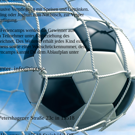
klusive Verpflegung mit Speisen und Getränken.
ding oder Joghurt zum Nachtisch, zur Vesper
Verfügung.
ll-Feriencamps werden die Gewinner aus
n Teilnehmer unter Einbeziehung des
eichnet. Des Weiteren erhält jedes Kind eine
namens sowie einer Wunschrückennummer, dem
riencamps kannst Du dem Ablaufplan unter
nter info@tiptop-
Petershagener Straße 23c in 15518