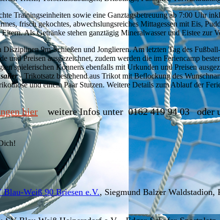
rechte Trainingseinheiten sowie eine Ganztagsbetreuung ab 7:00 Uhr in
rmes, frisch gekochtes, abwechslungsreiches Mittagessen mit Eis, Pud
 Eltern. Als Getränke stehen ganztägig Mineralwasser und Eistee zur 
den Disziplinen 9m-Schießen und Jonglieren. Am letzten Tag des Fußba
nde und Preisen ausgezeichnet, zudem werden die im Feriencamp beste
igten spielerischen Könnens ebenfalls mit Urkunden und Preisen ausgez
n
saller
- Trikotsatz bestehend aus Trikot mit Beflockung des Wunsch
Trikothose und einem Paar Stutzen. Weitere Details zum Ablauf der Fe
ngen hier
weitere Infos unter 0162 419 94 03 oder u
Dich!
 Blau-Weiß 90 Briesen e.V.
, Siegmund Balzer Waldstadion, 