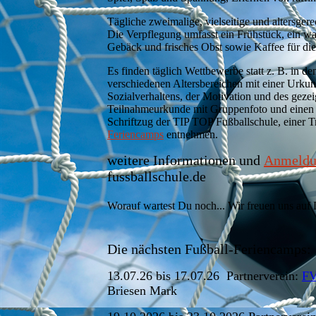
Tägliche zweimalige, vielseitige und altersge
Die Verpflegung umfasst ein Frühstück, ein wa
Gebäck und frisches Obst sowie Kaffee für die
Es finden täglich Wettbewerbe statt z. B. in 
verschiedenen Altersbereichen mit einer Urku
Sozialverhaltens, der Motivation und des geze
Teilnahmeurkunde mit Gruppenfoto und eine
Schriftzug der TIP TOP Fußballschule, einer 
Feriencamps
entnehmen.
weitere Informationen und
Anmeldu
fussballschule.de
Worauf wartest Du noch... Wir freuen uns auf 
Die nächsten Fußball-Feriencamps:
13.07.26 bis 17.07.26 Partnerverein:
FV
Briesen Mark