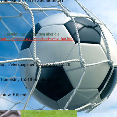
 Hauptstr. in 15518 Steinhöfel OT
n (Ausführungsvorschriften über die
ales/berliner-sozialrecht/land/av/av_but.html
on, Petershagener Straße 23c, 15518
 Hauptstr., 15518 Steinhöfel OT
Treptow-Köpenick