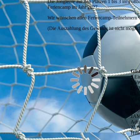
Die Jongleure auf den Plätzen 1 bis 3 im Fuß
Feriencamp im Jahr 2027.
Wir wünschen allen Feriencamp-Teilnehmern vi
(Die Auszahlung des Gewinns ist nicht möglic
Gäs
5 Ei
YVr
QNX
03.1
Yfc
UWM
13.1
zA
Adri
23.0
Hall