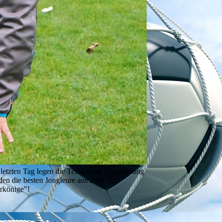
 letzten Tag legen die Teilnehmer eine Prüfung
den die besten Jongleure aus zwei
erkönige"!