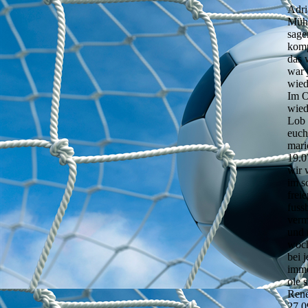
Adri
Müh
sage
komp
das 
war 
wied
Im O
wied
Lob 
euch
mari
19.0
wir 
im s
frei
fuss
verm
und 
woch
bei 
imme
ole 
Ren
27.0